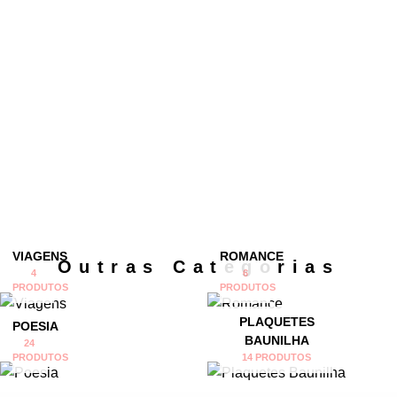
VIAGENS
ROMANCE
Outras Categorias
4
6
PRODUTOS
PRODUTOS
PLAQUETES
POESIA
BAUNILHA
24
PRODUTOS
14 PRODUTOS