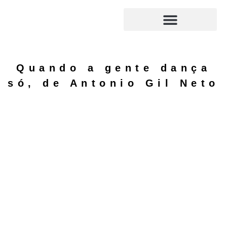
Ir
para
o
Envio de originais
Conversas de livros
conteúdo
Quando a gente dança
só, de Antonio Gil Neto