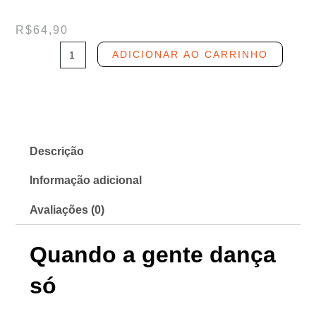
R$
64,90
Quando
ADICIONAR AO CARRINHO
a
gente
dança
só,
de
Descrição
Antonio
Gil
Informação adicional
Neto
Avaliações (0)
quantidade
Quando a gente dança
só