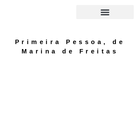
Ir
para
o
Envio de originais
Conversas de livros
conteúdo
Primeira Pessoa, de
Marina de Freitas