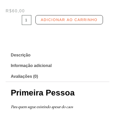
R$
60,00
Primeira
ADICIONAR AO CARRINHO
Pessoa,
de
Marina
de
Freitas
Descrição
quantidade
Informação adicional
Avaliações (0)
Primeira Pessoa
Para quem segue existindo apesar do caos