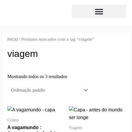
Ir
para
o
Envio de originais
Conversas de livros
conteúdo
Início
/ Produtos marcados com a tag “viagem”
viagem
Mostrando todos os 3 resultados
Faixa
Este
de
produto
preço:
Contos
R$30,00
tem
A vagamundo :
Viagens
através