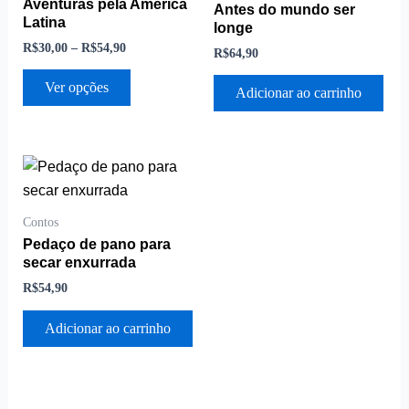
várias
Aventuras pela América
Antes do mundo ser
R$54,90
Latina
variantes.
longe
R$
30,00
–
R$
54,90
As
R$
64,90
opções
Ver opções
Adicionar ao carrinho
podem
ser
escolhidas
na
página
do
Contos
produto
Pedaço de pano para
secar enxurrada
R$
54,90
Adicionar ao carrinho