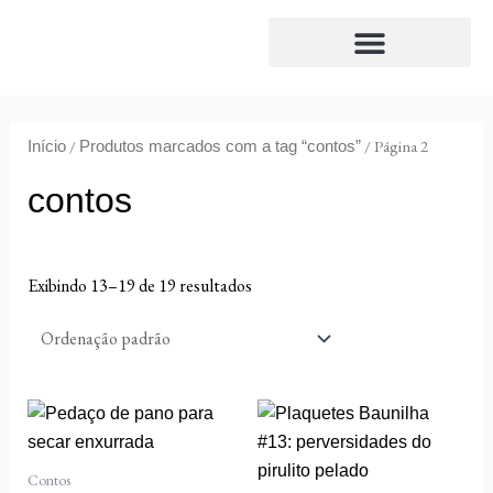
Ir
para
o
Envio de originais
Conversas de livros
conteúdo
/
/ Página 2
Início
Produtos marcados com a tag “contos”
contos
Exibindo 13–19 de 19 resultados
Contos