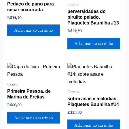
Pedaço de pano para
Contos
secar enxurrada
perversidades do
R$
54,90
pirulito pelado,
Plaquetes Baunilha #13
Adicionar ao carrinho
R$
29,90
Adicionar ao carrinho
Contos
Primeira Pessoa, de
Contos
Marina de Freitas
sobre asas e melodias,
R$
60,00
Plaquetes Baunilha #14
R$
29,90
Adicionar ao carrinho
Adicionar ao carrinho