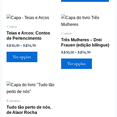
Faixa
Faixa
Este
Este
de
de
produto
produto
preço:
preço:
Contos
R$30,00
R$30,00
tem
tem
Teias e Arcos: Contos
Contos
através
através
várias
várias
de Pertencimento
R$54,90
R$54,90
Três Mulheres – Drei
variantes.
variantes.
R$
30,00
–
R$
54,90
Frauen (edição bilíngue)
As
As
R$
30,00
–
R$
54,90
Ver opções
opções
opções
Ver opções
podem
podem
ser
ser
escolhidas
escolhidas
na
na
página
página
do
do
Romance
produto
produto
Tudo tão perto de nós,
de Alaor Rocha