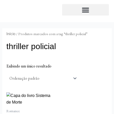
Ir
para
o
Envio de originais
Conversas de livros
conteúdo
/ Produtos marcados com a tag “thriller policial”
Início
thriller policial
Exibindo um único resultado
Romance