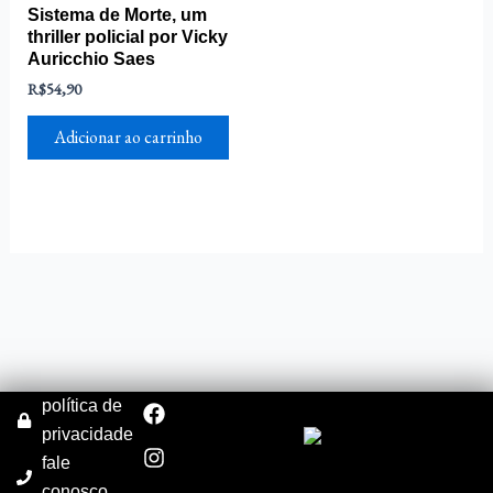
Sistema de Morte, um
thriller policial por Vicky
Auricchio Saes
R$
54,90
Adicionar ao carrinho
F
I
política de
a
n
privacidade
c
s
fale
e
t
b
a
conosco