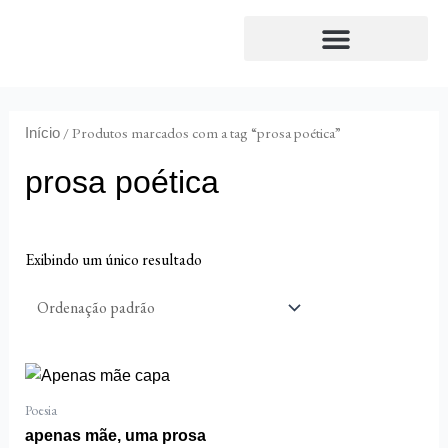
Ir
para
o
Envio de originais
Conversas de livros
conteúdo
/ Produtos marcados com a tag “prosa poética”
Início
prosa poética
Exibindo um único resultado
Poesia
apenas mãe, uma prosa