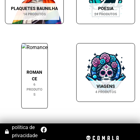
PLAQUETES BAUNILHA
POESIA
14 PRODUTOS
24 PRODUTOS
ROMAN
CE
6
VIAGENS
PRODUTO
4 PRODUTOS
S
F
I
política de
a
n
privacidade
c
s