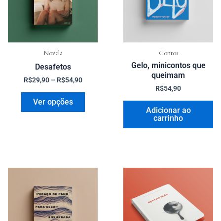
variantes.
As
opções
podem
ser
Novela
Contos
Gelo, minicontos que
escolhidas
Desafetos
queimam
na
R$
29,90
–
R$
54,90
R$
54,90
página
Ver opções
do
Adicionar ao
produto
carrinho