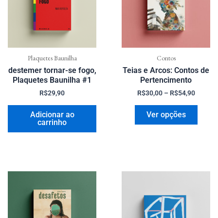
variant
As
opçõe
pode
ser
Plaquetes Baunilha
Contos
destemer tornar-se fogo,
Teias e Arcos: Contos de
escolh
Plaquetes Baunilha #1
Pertencimento
na
R$
29,90
R$
30,00
–
R$
54,90
página
do
Adicionar ao
Ver opções
produ
carrinho
Faixa
Este
de
produto
preço:
R$29,90
tem
através
várias
R$54,90