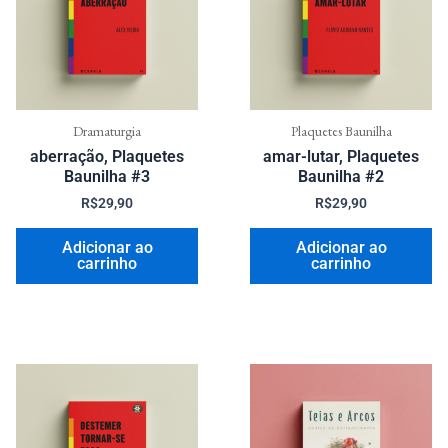
Dramaturgia
Plaquetes Baunilha
aberração, Plaquetes
amar-lutar, Plaquetes
Baunilha #3
Baunilha #2
R$
29,90
R$
29,90
Adicionar ao
Adicionar ao
carrinho
carrinho
Faixa
Este
de
produ
preço:
R$30,0
tem
através
várias
R$54,9